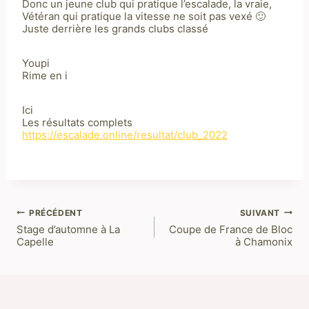
Donc un jeune club qui pratique l’escalade, la vraie,
Vétéran qui pratique la vitesse ne soit pas vexé 🙂
Juste derrière les grands clubs classé
Youpi
Rime en i
Ici
Les résultats complets
https://escalade.online/resultat/club_2022
PRÉCÉDENT
SUIVANT
Navigation
Stage d’automne à La
Coupe de France de Bloc
Capelle
à Chamonix
de
l’article