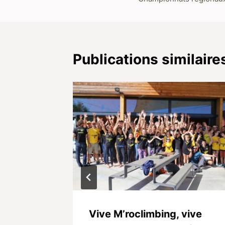
de
l’article
Publications similaire
ndives
Vive M’roclimbing, vive