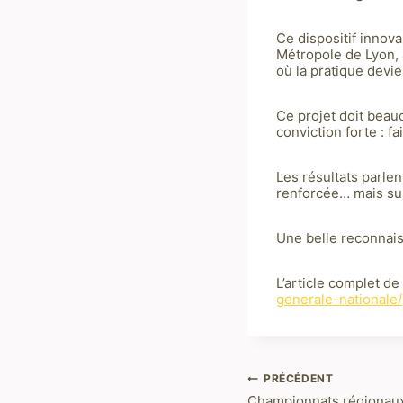
Ce dispositif innova
Métropole de Lyon,
où la pratique devie
Ce projet doit beau
conviction forte : f
Les résultats parle
renforcée… mais sur
Une belle reconnais
L’article complet de
generale-nationale/
PRÉCÉDENT
Navigation
Championnats régionaux 