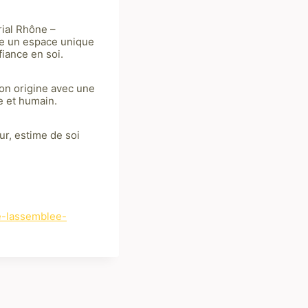
rial Rhône –
re un espace unique
fiance en soi.
on origine avec une
le et humain.
r, estime de soi
.
.
e-lassemblee-