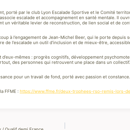
nt, porté par le club Lyon Escalade Sportive et le Comité territo
 associe escalade et accompagnement en santé mentale. Il ouv
nt un véritable levier de reconstruction, de lien social et de con
coup à l’engagement de Jean-Michel Beer, qui le porte depuis s
aire de l’escalade un outil d’inclusion et de mieux-être, accessib
nt d’eux-mêmes : progrès cognitifs, développement psychomoteu
tout, des personnes qui retrouvent une place dans un collectif
sance pour un travail de fond, porté avec passion et constance
 la FFME :
https://www.ffme.fr/deux-trophees-rso-remis-lors-d
/ Qualif demi France