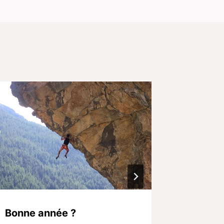
Bonne année ?
L’été o