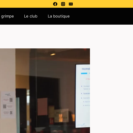
 grimpe
Le club
La boutique