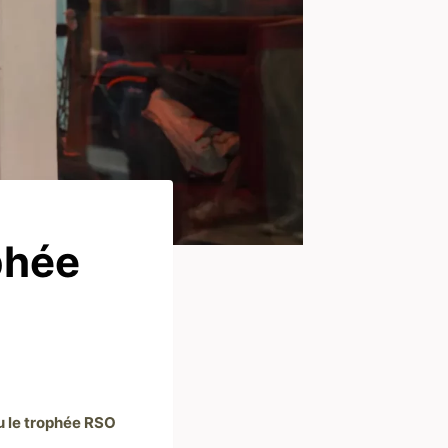
phée
çu le trophée RSO