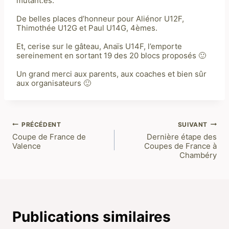
mutant.es.
De belles places d’honneur pour Aliénor U12F,
Thimothée U12G et Paul U14G, 4èmes.
Et, cerise sur le gâteau, Anaïs U14F, l’emporte
sereinement en sortant 19 des 20 blocs proposés 🙂
Un grand merci aux parents, aux coaches et bien sûr
aux organisateurs 🙂
PRÉCÉDENT
SUIVANT
Navigation
Coupe de France de
Dernière étape des
Valence
Coupes de France à
de
Chambéry
l’article
Publications similaires